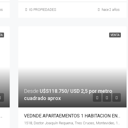
os
IG PROPIEDADES
hace 2 años
TA
VENTA
Desde
U$S118.750/ USD 2,5 por metro
cuadrado aprox
MBIENTE EN MALVIN A ESTRENAR CON TERRAZA EXELENTE UBICACION
VEDNDE APARTAEMENTOS 1 HABITACION EN CORDON CON TERRAZA
1518, Doctor Joaquín Requena, Tres Cruces, Montevideo, 11601, Uruguay