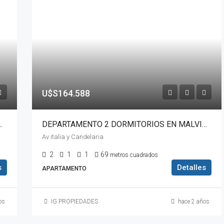
U$S164.588
ZA EN ESCELENTE UBICACION CORDON
DEPARTAMENTO 2 DORMITORIOS EN MALVIN EXCELENTE UBICACION EN HERMOSO EDIFICIO
Av italia y Candelaria
2
1
1
69
metros cuadrados
s
Detalles
APARTAMENTO
os
IG PROPIEDADES
hace 2 años