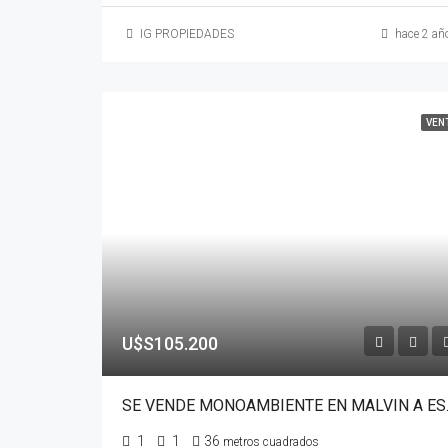
IG PROPIEDADES
hace 2 añ
VEN
U$S105.200
SE VENDE MONOA
1
1
36
metros cuadrados