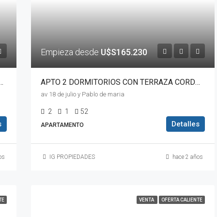
Empieza desde
U$S165.230
TORIO CON TERRAZA EN CORDON EXCELENTE UBICACION
APTO 2 DORMITORIOS CON TERRAZA CORDON
av 18 de julio y Pablo de maria
2
1
52
s
Detalles
APARTAMENTO
os
IG PROPIEDADES
hace 2 años
TE
VENTA
OFERTA CALIENTE