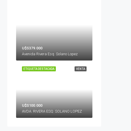
U$S379.000
Avenida Rivera Esq. Solano Lopez
ETIQUETA DESTACADA
VENTA
U$S100.000
AVDA. RIVERA ESQ. SOLANO LOPEZ