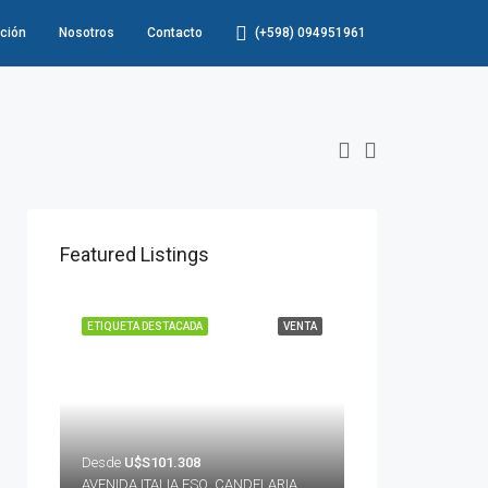
ción
Nosotros
Contacto
(+598) 094951961
Featured Listings
ETIQUETA DESTACADA
VENTA
Desde
U$S101.308
AVENIDA ITALIA ESQ. CANDELARIA