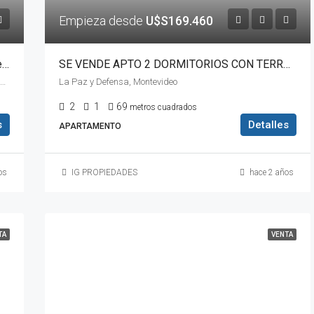
Empieza desde
U$S169.460
Se Vende Casa 2 Dormitorios Con Cochera, Frente Con Parrilllero Y Altillo
SE VENDE APTO 2 DORMITORIOS CON TERRAZA EN LA COMERCIAL
Santuario Nacional del Corazón de Jesús, 3880, Norberto Ortiz, Cerrito, Brazo Oriental, Montevideo, 12000, Uruguay
La Paz y Defensa, Montevideo
2
1
69
metros cuadrados
s
Detalles
APARTAMENTO
os
IG PROPIEDADES
hace 2 años
TA
VENTA