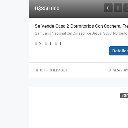
U$S50.000
2
1
1
Detalle
IG PROPIEDADES
hace 2 añ
VEN