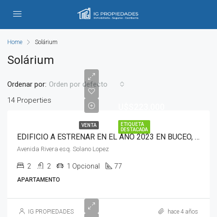
Home
Solárium
Solárium
Ordenar por:
Orden por defecto
14 Properties
U$S223.000
ETIQUETA
VENTA
DESTACADA
EDIFICIO A ESTRENAR EN EL AÑO 2023 EN BUCEO, AVENIDA RIVERA Y SOLANO LOPEZ
Avenida Rivera esq. Solano Lopez
2
2
1 Opcional
77
APARTAMENTO
IG PROPIEDADES
hace 4 años