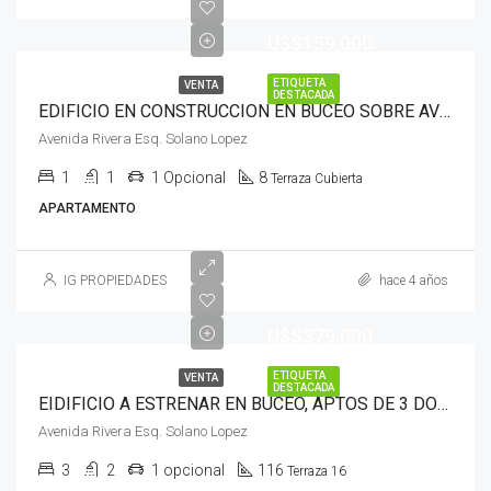
U$S159.000
ETIQUETA
VENTA
DESTACADA
EDIFICIO EN CONSTRUCCION EN BUCEO SOBRE AVENIDA RIVERA ESQ. SOLANO LOPEZ
Avenida Rivera Esq. Solano Lopez
1
1
1 Opcional
8
Terraza Cubierta
APARTAMENTO
IG PROPIEDADES
hace 4 años
U$S379.000
ETIQUETA
VENTA
DESTACADA
EIDIFICIO A ESTRENAR EN BUCEO, APTOS DE 3 DORMITORIOS, CERCA DE LA RAMBLA DE MONTEVIDEO
Avenida Rivera Esq. Solano Lopez
3
2
1 opcional
116
Terraza 16