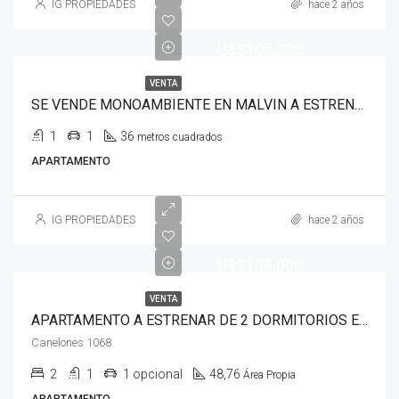
IG PROPIEDADES
hace 2 años
U$S105.200
VENTA
SE VENDE MONOAMBIENTE EN MALVIN A ESTRENAR CON TERRAZA EXELENTE UBICACION
1
1
36
metros cuadrados
APARTAMENTO
IG PROPIEDADES
hace 2 años
U$S133.000
VENTA
APARTAMENTO A ESTRENAR DE 2 DORMITORIOS EN EL CENTRO DE MONTEVIDEO
Canelones 1068
2
1
1 opcional
48,76
Área Propia