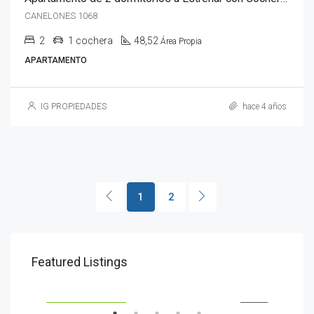
CANELONES 1068
2
1 cochera
48,52
Área Propia
APARTAMENTO
IG PROPIEDADES
hace 4 años
1
2
Desde
U$S101.308
U$S
Featured Listings
AVENIDA ITALIA ESQ. CANDELARIA
Aven
ENTA
ETIQUETA DESTACADA
VENTA
ETI