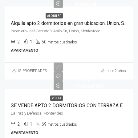
mensual
ALQUILER
Alquila apto 2 dormitorios en gran ubicacion, Union, Sin gastos comunes y azotea
Ingeniero José Serrato Y Asilo Sn, Unión, Montevideo
2
1
50
metros cuadrados
APARTAMENTO
Empieza
IG PROPIEDADES
hace 2 años
desde
U$S169.460
VENTA
SE VENDE APTO 2 DORMITORIOS CON TERRAZA EN LA COMERCIAL
La Paz y Defensa, Montevideo
2
1
69
metros cuadrados
APARTAMENTO