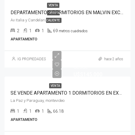
VENTA
DEPARTAMENTO 2 DORMITORIOS EN MALVIN EXCELENTE UBICACION EN HERMOSO EDIFICIO
OFERTA
Av italia y Candelaria
CALIENTE
2
1
1
69
metros cuadrados
APARTAMENTO
empieza
IG PROPIEDADES
hace 2 años
desde
U$S145.000
VENTA
SE VENDE APARTAMENTO 1 DORMITORIOS EN EXCELENTE UBICACION ESPACIOSA CON TODAS LAS COMODIDADES
La Paz y Paraguay, montevideo
1
1
1
66.18
APARTAMENTO