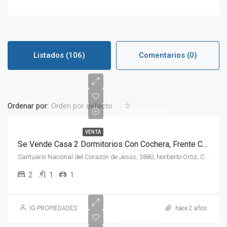
Listados (106)
Comentarios (0)
Ordenar por:
Orden por defecto
U$S50.000
VENTA
Se Vende Casa 2 Dormitorios Con Cochera, Frente Con Parrilllero Y Altillo
Santuario Nacional del Corazón de Jesús, 3880, Norberto Ortiz, Cerrito, Brazo Oriental, Montevideo, 12000, Uruguay
2
1
1
IG PROPIEDADES
hace 2 años
$24.500/