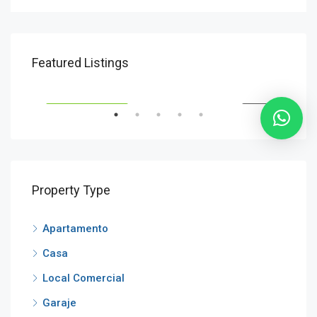
Desde
U$S101.308
U$S
Featured Listings
AVENIDA ITALIA ESQ. CANDELARIA
Aven
ENTA
ETIQUETA DESTACADA
VENTA
ETI
Property Type
Apartamento
Casa
Local Comercial
Garaje