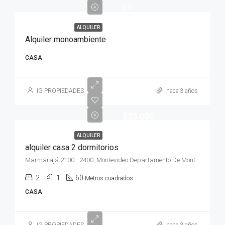
G.C
ALQUILER
Alquiler monoambiente
CASA
IG PROPIEDADES
hace 3 años
$25.000
ALQUILER
alquiler casa 2 dormitorios
Marmarajá 2100 - 2400, Montevideo Departamento De Montevideo, Uruguay, Aguada
2
1
60
Metros cuadrados
CASA