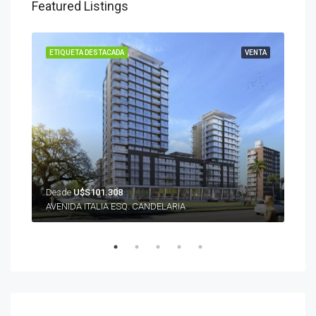
Featured Listings
ENTA
ETIQUETA DESTACADA
VENTA
ETI
Desde
U$S101.308
U$S
AVENIDA ITALIA ESQ. CANDELARIA
Aven