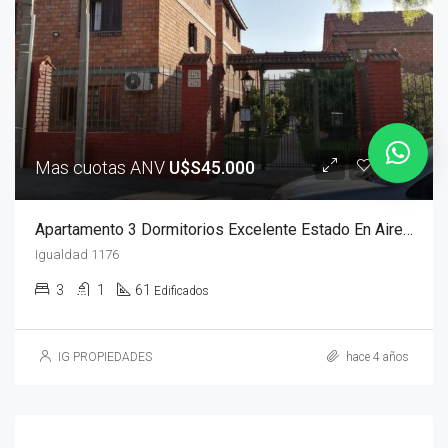
Mas cuotas ANV
U$S45.000
Apartamento 3 Dormitorios Excelente Estado En Aires Puros
Igualdad 1176
3
1
61
Edificados
IG PROPIEDADES
hace 4 años