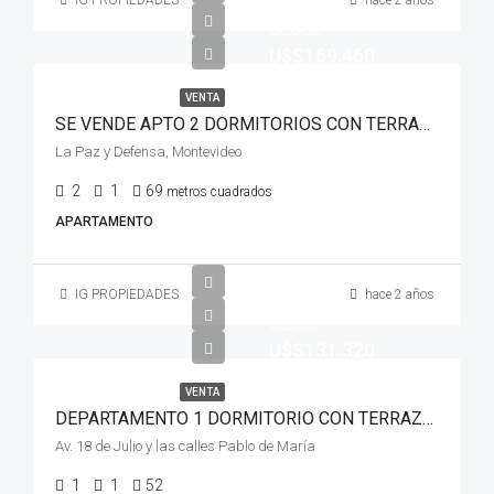
Empieza
IG PROPIEDADES
hace 2 años
desde
U$S169.460
VENTA
SE VENDE APTO 2 DORMITORIOS CON TERRAZA EN LA COMERCIAL
La Paz y Defensa, Montevideo
2
1
69
metros cuadrados
APARTAMENTO
IG PROPIEDADES
hace 2 años
desde
U$S131.320
VENTA
DEPARTAMENTO 1 DORMITORIO CON TERRAZA EN CORDON EXCELENTE UBICACION
Av. 18 de Julio y las calles Pablo de María
1
1
52