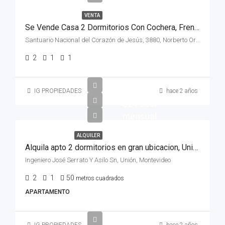
VENTA
Se Vende Casa 2 Dormitorios Con Cochera, Frente Con Parrilllero Y Altillo
Santuario Nacional del Corazón de Jesús, 3880, Norberto Ortiz, Cerrito, Brazo Oriental, Montevideo, 12000, Uruguay
2
1
1
IG PROPIEDADES
hace 2 años
$24.500/
mensual
ALQUILER
Alquila apto 2 dormitorios en gran ubicacion, Union, Sin gastos comunes y azotea
Ingeniero José Serrato Y Asilo Sn, Unión, Montevideo
2
1
50
metros cuadrados
APARTAMENTO