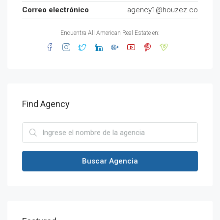
Correo electrónico
agency1@houzez.co
Encuentra All American Real Estate en:
Find Agency
Buscar Agencia
Desde
U$S101.308
U$S