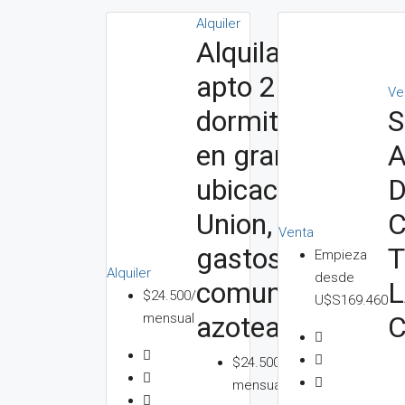
Alquiler
Alquila
apto 2
Ve
S
dormitorios
A
en gran
ubicacion,
Union, Sin
Venta
T
gastos
Empieza
Alquiler
desde
comunes y
$24.500/
U$S169.460
mensual
azotea
IG
PROPIEDA
$24.500/
hace 2
mensual
años