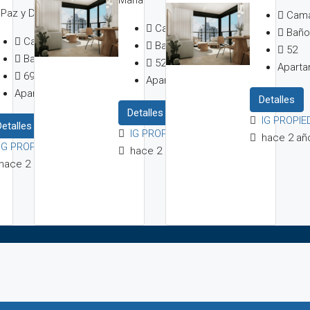
 Paz y Defensa, Montevideo
Cama
Cama:
1
Baño
Camas:
2
Baño:
1
52
Baño:
1
52
Apart
69
metros cuadrados
Apartamento
Apartamento
Detalles
Detalles
IG PROPI
Detalles
IG PROPIEDADES
hace 2 añ
IG PROPIEDADES
hace 2 años
hace 2 años