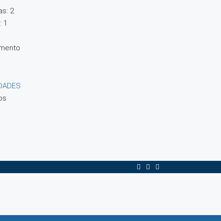
s:
2
:
1
amento
EDADES
os