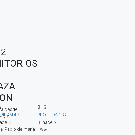
 2
ITORIOS
AZA
ON
G
IG
za desde
PIEDADES
PROPIEDADES
5.230
ace 2
hace 2
o y Pablo de maria
s
años