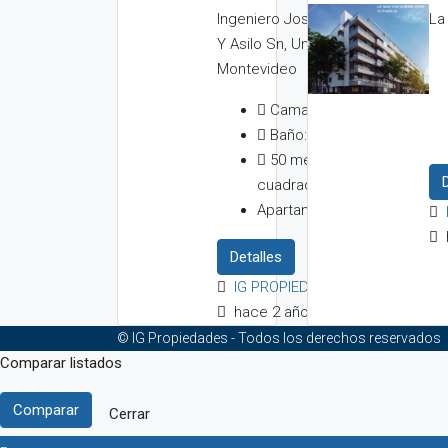
La
Ingeniero José Serrato
Y Asilo Sn, Unión,
Montevideo
Camas:
2
Baño:
1
50
metros
cuadrados
Apartamento
Detalles
IG PROPIEDADES
hace 2 años
© IG Propiedades - Todos los derechos reservados
Comparar listados
Comparar
Cerrar