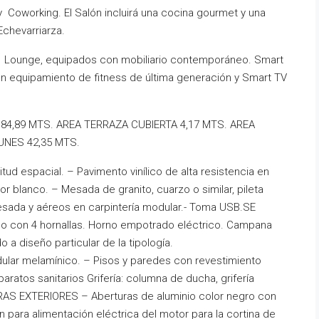
oworking. El Salón incluirá una cocina gourmet y una
Echevarriarza.
 Lounge, equipados con mobiliario contemporáneo. Smart
n equipamiento de fitness de última generación y Smart TV
4,89 MTS. AREA TERRAZA CUBIERTA 4,17 MTS. AREA
UNES 42,35 MTS.
ud espacial. – Pavimento vinílico de alta resistencia en
or blanco. – Mesada de granito, cuarzo o similar, pileta
esada y aéreos en carpintería modular.- Toma USB.SE
o con 4 hornallas. Horno empotrado eléctrico. Campana
a diseño particular de la tipología.
ular melamínico. – Pisos y paredes con revestimiento
ratos sanitarios Grifería: columna de ducha, grifería
RAS EXTERIORES – Aberturas de aluminio color negro con
 para alimentación eléctrica del motor para la cortina de