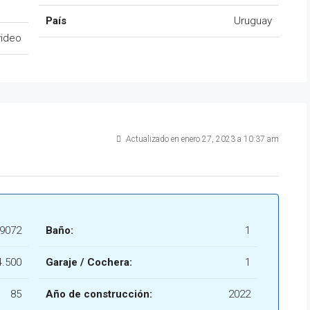
País
Uruguay
ideo
Actualizado en enero 27, 2023 a 10:37 am
19072
Baño:
1
.500
Garaje / Cochera:
1
85
Año de construcción:
2022