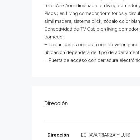
tela. Aire Acondicionado en living comedor y
Pisos ; en Living comedor,dormitorios y circul
símil madera, sistema click, zócalo color bl
Conectividad de TV Cable en living comedor y d
comedor.
– Las unidades contarán con previsión para l
ubicación dependerá del tipo de apartamento.
– Puerta de acceso con cerradura electróni
Dirección
Dirección
ECHAVARRIARZA Y LUIS