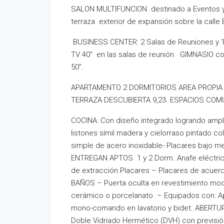
SALON MULTIFUNCION destinado a Eventos y C
terraza exterior de expansión sobre la calle 
BUSINESS CENTER: 2 Salas de Reuniones y 1
TV 40” en las salas de reunión. GIMNASIO co
50”.
APARTAMENTO 2 DORMITORIOS AREA PROPIA 8
TERRAZA DESCUBIERTA 9,23. ESPACIOS COM
COCINA: Con diseño integrado logrando amplit
listones símil madera y cielorraso pintado col
simple de acero inoxidable- Placares bajo m
ENTREGAN APTOS 1 y 2 Dorm. Anafe eléctric
de extracción.Placares – Placares de acuerdo 
BAÑOS – Puerta oculta en revestimiento mod
cerámico o porcelanato. – Equipados con: Apa
mono-comando en lavatorio y bidet. ABERTU
Doble Vidriado Hermético (DVH) con previsión