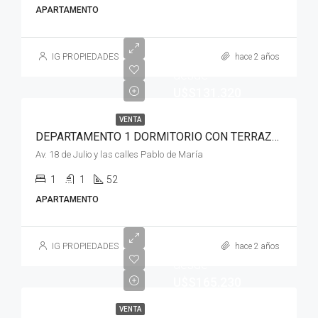
APARTAMENTO
IG PROPIEDADES
hace 2 años
desde
U$S131.320
VENTA
DEPARTAMENTO 1 DORMITORIO CON TERRAZA EN CORDON EXCELENTE UBICACION
Av. 18 de Julio y las calles Pablo de María
1
1
52
APARTAMENTO
Empieza
IG PROPIEDADES
hace 2 años
desde
U$S165.230
VENTA