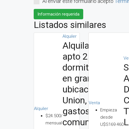
Al enviar este formulario acepto
Térmi
Información requerida
Listados similares
Alquiler
Alquila
apto 2
Ve
S
dormitorios
A
en gran
ubicacion,
Union, Sin
Venta
T
gastos
Alquiler
Empieza
$24.500/
desde
comunes y
mensual
U$S169.460