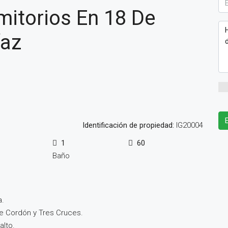
mitorios En 18 De
íaz
Identificación de propiedad:
IG20004
1
60
Baño
a.
tre Cordón y Tres Cruces.
alto.