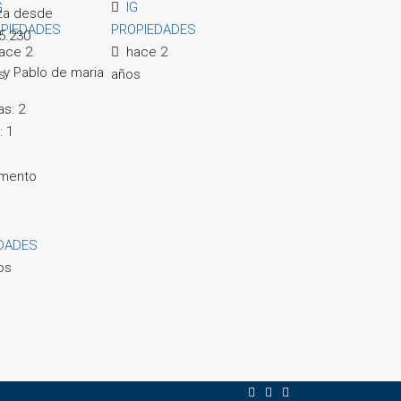
G
IG
za desde
PIEDADES
PROPIEDADES
5.230
ace 2
hace 2
o y Pablo de maria
s
años
s:
2
:
1
amento
EDADES
os