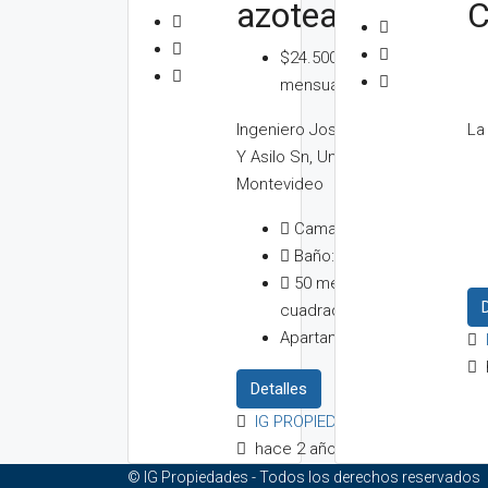
azotea
IG
PROPIEDA
$24.500/
hace 2
mensual
años
La
Ingeniero José Serrato
Y Asilo Sn, Unión,
Montevideo
Camas:
2
Baño:
1
50
metros
cuadrados
Apartamento
Detalles
IG PROPIEDADES
hace 2 años
© IG Propiedades - Todos los derechos reservados