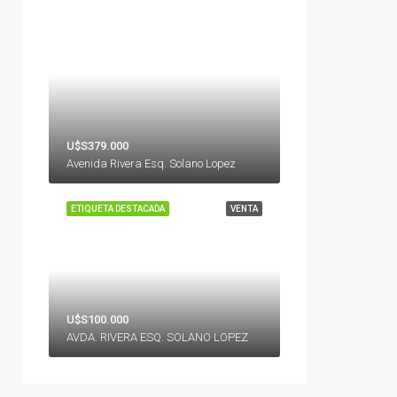
U$S379.000
Avenida Rivera Esq. Solano Lopez
ETIQUETA DESTACADA
VENTA
U$S100.000
AVDA. RIVERA ESQ. SOLANO LOPEZ