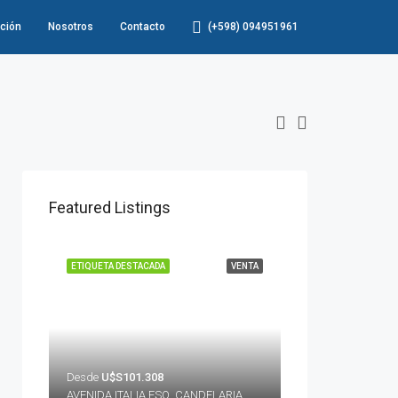
ción
Nosotros
Contacto
(+598) 094951961
Featured Listings
ETIQUETA DESTACADA
VENTA
Desde
U$S101.308
AVENIDA ITALIA ESQ. CANDELARIA