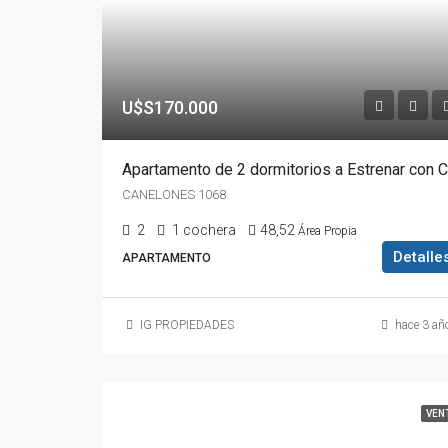
U$S170.000
CANELONES 1068
2
1 cochera
48,52
Área Propia
Detalle
APARTAMENTO
IG PROPIEDADES
hace 3 añ
VEN