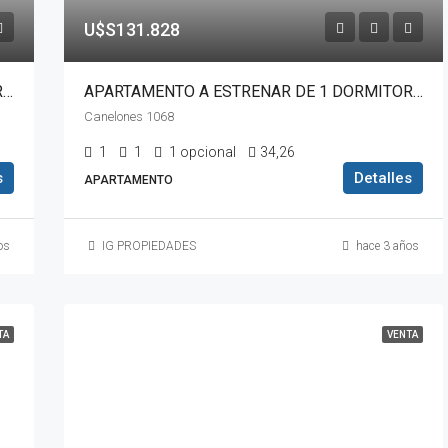
U$S131.828
APARTAMENTO A ESTRENAR DE 2 DORMITORIOS EN EL CENTRO DE MONTEVIDEO
APARTAMENTO A ESTRENAR DE 1 DORMITORIO EN CALLE CANELONES 1068
Canelones 1068
1
1
1 opcional
34,26
s
Detalles
APARTAMENTO
os
IG PROPIEDADES
hace 3 años
TA
VENTA