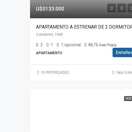
U$S133.000
Canelones 1068
2
1
1 opcional
48,76
Área Propia
Detalle
APARTAMENTO
IG PROPIEDADES
hace 3 añ
VEN