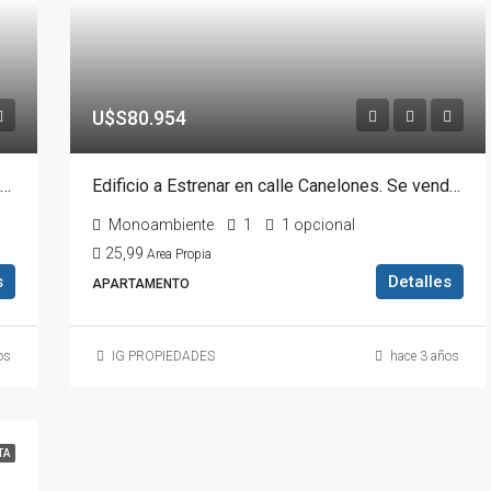
U$S80.954
Apartamento de 2 dormitorios a Estrenar con Cochera. En calle Canelones 1068
Edificio a Estrenar en calle Canelones. Se vende Monoambiente- Entrega enero 2024
Monoambiente
1
1 opcional
25,99
Area Propia
s
Detalles
APARTAMENTO
os
IG PROPIEDADES
hace 3 años
TA