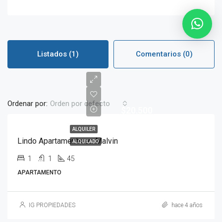
Listados (1)
Comentarios (0)
Ordenar por:
Orden por defecto
$20.500
ALQUILER
Lindo Apartamento en Malvin
ALQUILADO
1
1
45
APARTAMENTO
IG PROPIEDADES
hace 4 años