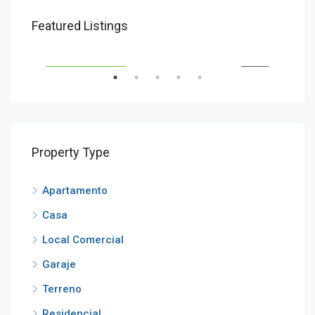
Desde
U$S101.308
U$S
Featured Listings
AVENIDA ITALIA ESQ. CANDELARIA
Aven
ENTA
ETIQUETA DESTACADA
VENTA
ETI
Property Type
Apartamento
Casa
Local Comercial
Garaje
Terreno
Residencial