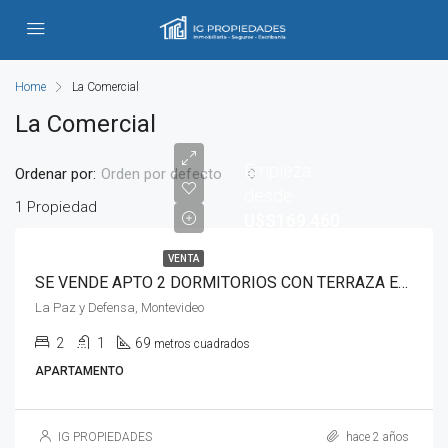
Home
La Comercial
La Comercial
Empieza
Ordenar por:
Orden por defecto
desde
1 Propiedad
U$S169.460
VENTA
SE VENDE APTO 2 DORMITORIOS CON TERRAZA EN LA COMERCIAL
La Paz y Defensa, Montevideo
2
1
69
metros cuadrados
APARTAMENTO
IG PROPIEDADES
hace 2 años